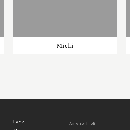
Michi
Home
Amelie Treß